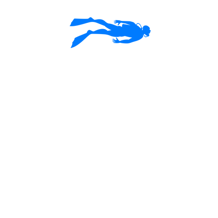
Ulaşım
İBRİCE LİMANI
Mecidiye - Keşan/EDİRNE
Engin GÜRFİLİZ
0532 425 8363
ENGINGURFILIZ@GMAIL.COM
Eylem GÜREL
0532 310 0710
ARHA1974@GMAIL.COM
">