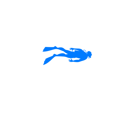
Bize Ulaşın
arama...
Ara